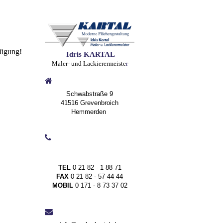
fügung!
Idris KARTAL
Maler- und Lackierermeiste
r
Schwabstraße 9
41516 Grevenbroich
Hemmerden
TEL
0 21 82 - 1 88 71
FAX
0 21 82 - 57 44 44
MOBIL
0 171 - 8 73 37 02